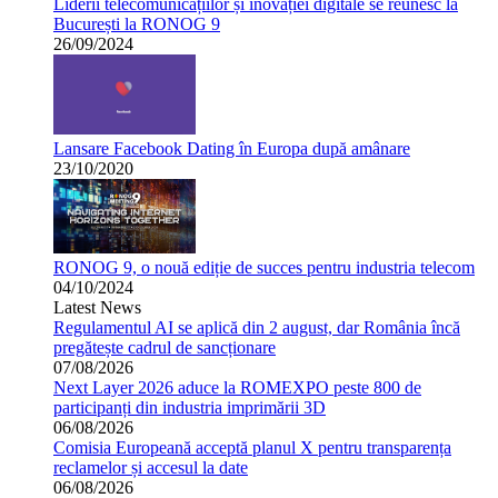
Liderii telecomunicațiilor și inovației digitale se reunesc la
București la RONOG 9
26/09/2024
Lansare Facebook Dating în Europa după amânare
23/10/2020
RONOG 9, o nouă ediție de succes pentru industria telecom
04/10/2024
Latest News
Regulamentul AI se aplică din 2 august, dar România încă
pregătește cadrul de sancționare
07/08/2026
Next Layer 2026 aduce la ROMEXPO peste 800 de
participanți din industria imprimării 3D
06/08/2026
Comisia Europeană acceptă planul X pentru transparența
reclamelor și accesul la date
06/08/2026