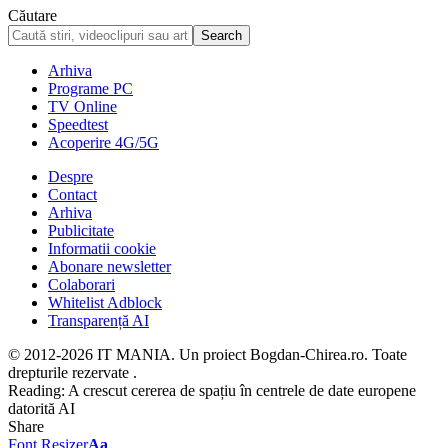
Căutare
Arhiva
Programe PC
TV Online
Speedtest
Acoperire 4G/5G
Despre
Contact
Arhiva
Publicitate
Informatii cookie
Abonare newsletter
Colaborari
Whitelist Adblock
Transparență AI
© 2012-2026 IT MANIA. Un proiect Bogdan-Chirea.ro. Toate
drepturile rezervate .
Reading:
A crescut cererea de spațiu în centrele de date europene
datorită AI
Share
Font Resizer
Aa