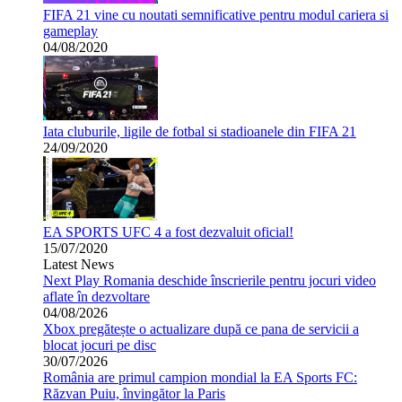
FIFA 21 vine cu noutati semnificative pentru modul cariera si
gameplay
04/08/2020
Iata cluburile, ligile de fotbal si stadioanele din FIFA 21
24/09/2020
EA SPORTS UFC 4 a fost dezvaluit oficial!
15/07/2020
Latest News
Next Play Romania deschide înscrierile pentru jocuri video
aflate în dezvoltare
04/08/2026
Xbox pregătește o actualizare după ce pana de servicii a
blocat jocuri pe disc
30/07/2026
România are primul campion mondial la EA Sports FC:
Răzvan Puiu, învingător la Paris