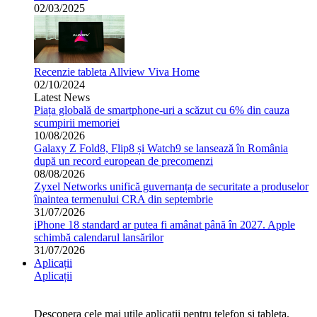
02/03/2025
Recenzie tableta Allview Viva Home
02/10/2024
Latest News
Piața globală de smartphone-uri a scăzut cu 6% din cauza
scumpirii memoriei
10/08/2026
Galaxy Z Fold8, Flip8 și Watch9 se lansează în România
după un record european de precomenzi
08/08/2026
Zyxel Networks unifică guvernanța de securitate a produselor
înaintea termenului CRA din septembrie
31/07/2026
iPhone 18 standard ar putea fi amânat până în 2027. Apple
schimbă calendarul lansărilor
31/07/2026
Aplicații
Aplicații
Descopera cele mai utile aplicatii pentru telefon si tableta.