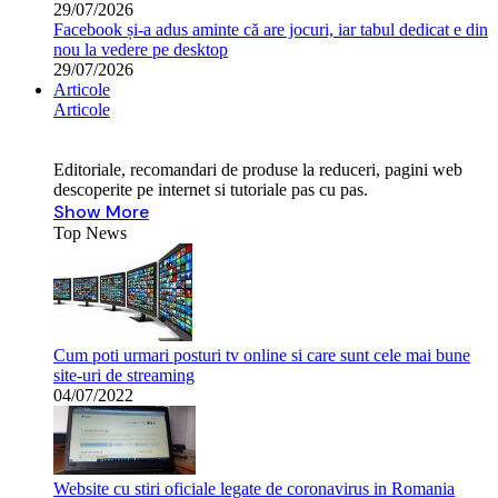
29/07/2026
Facebook și-a adus aminte că are jocuri, iar tabul dedicat e din
nou la vedere pe desktop
29/07/2026
Articole
Articole
Editoriale, recomandari de produse la reduceri, pagini web
descoperite pe internet si tutoriale pas cu pas.
Show More
Top News
Cum poti urmari posturi tv online si care sunt cele mai bune
site-uri de streaming
04/07/2022
Website cu stiri oficiale legate de coronavirus in Romania