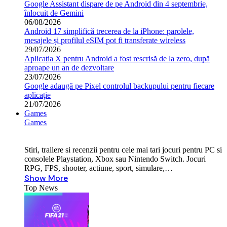
Google Assistant dispare de pe Android din 4 septembrie,
înlocuit de Gemini
06/08/2026
Android 17 simplifică trecerea de la iPhone: parolele,
mesajele și profilul eSIM pot fi transferate wireless
29/07/2026
Aplicația X pentru Android a fost rescrisă de la zero, după
aproape un an de dezvoltare
23/07/2026
Google adaugă pe Pixel controlul backupului pentru fiecare
aplicație
21/07/2026
Games
Games
Stiri, trailere si recenzii pentru cele mai tari jocuri pentru PC si
consolele Playstation, Xbox sau Nintendo Switch. Jocuri
RPG, FPS, shooter, actiune, sport, simulare,…
Show More
Top News