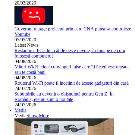
20/03/2020
Guvernul retrage proiectul prin care CNA putea sa controleze
Youtube
05/05/2020
Latest News
Restartarea PC-ului: cât de des e nevoie, în funcție de cum
folosești computerul
04/08/2026
Mituri Wi-Fi: cinci convingeri false care îți încetinesc rețeaua
sau te costă bani
04/08/2026
Routerul Wi-Fi poate fi încetinit de aceste gadgeturi din casă
24/07/2026
Subtitrările au devenit o obișnuință pentru Gen Z. În
România, ele nu sunt o noutate
24/07/2026
Media
Media
Show More