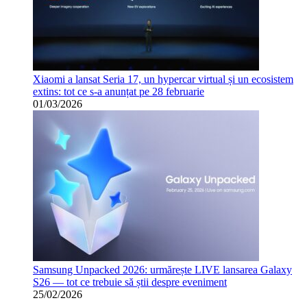
Xiaomi a lansat Seria 17, un hypercar virtual și un ecosistem
extins: tot ce s-a anunțat pe 28 februarie
01/03/2026
Samsung Unpacked 2026: urmărește LIVE lansarea Galaxy
S26 — tot ce trebuie să știi despre eveniment
25/02/2026