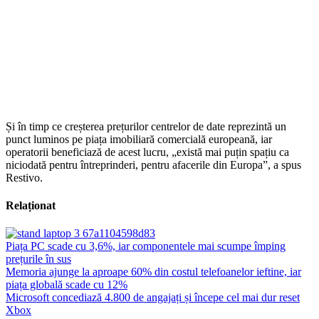
Și în timp ce creșterea prețurilor centrelor de date reprezintă un
punct luminos pe piața imobiliară comercială europeană, iar
operatorii beneficiază de acest lucru, „există mai puțin spațiu ca
niciodată pentru întreprinderi, pentru afacerile din Europa”, a spus
Restivo.
Relaționat
Piața PC scade cu 3,6%, iar componentele mai scumpe împing
prețurile în sus
Memoria ajunge la aproape 60% din costul telefoanelor ieftine, iar
piața globală scade cu 12%
Microsoft concediază 4.800 de angajați și începe cel mai dur reset
Xbox