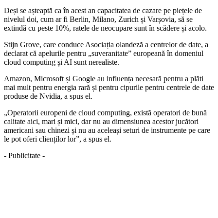
Deși se așteaptă ca în acest an capacitatea de cazare pe piețele de
nivelul doi, cum ar fi Berlin, Milano, Zurich și Varșovia, să se
extindă cu peste 10%, ratele de neocupare sunt în scădere și acolo.
Stijn Grove, care conduce Asociația olandeză a centrelor de date, a
declarat că apelurile pentru „suveranitate” europeană în domeniul
cloud computing și AI sunt nerealiste.
Amazon, Microsoft și Google au influența necesară pentru a plăti
mai mult pentru energia rară și pentru cipurile pentru centrele de date
produse de Nvidia, a spus el.
„Operatorii europeni de cloud computing, există operatori de bună
calitate aici, mari și mici, dar nu au dimensiunea acestor jucători
americani sau chinezi și nu au aceleași seturi de instrumente pe care
le pot oferi clienților lor”, a spus el.
- Publicitate -