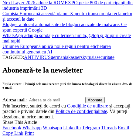
Next Layer 2026 aduce la ROMEXPO peste 800 de participanți din
industria imprimării 3D
Comisia Europeană acceptă planul X pentru transparența reclamelor
și accesul la date
Blogger a blocat automat sute de bloguri acuzate de malware. Ce
spun experții Google
WhatsApp adaugă sondaje cu termen-limită, @toți și grupuri create
mai rapid
Uniunea Europeană aplică noile reguli pentru etichetarea
conținutului generat cu AI
TAGGED:
ANTIVIRUS
germania
kaspersky
rusia
securitate
Abonează-te la newsletter
Fiți la curent ! Primiți cele mai recente știri din lumea tehnologiei direct în căsuța dvs. de
e-mail.
Adresa mail:
Prin înscriere, sunteți de acord cu
Condițiile de utilizare
și acceptați
practicile privind datele din
Politica de confidențialitate
. Vă puteți
dezabona în orice moment.
Share This Article
Facebook
Whatsapp
Whatsapp
LinkedIn
Telegram
Threads
Email
Copy Link
Print