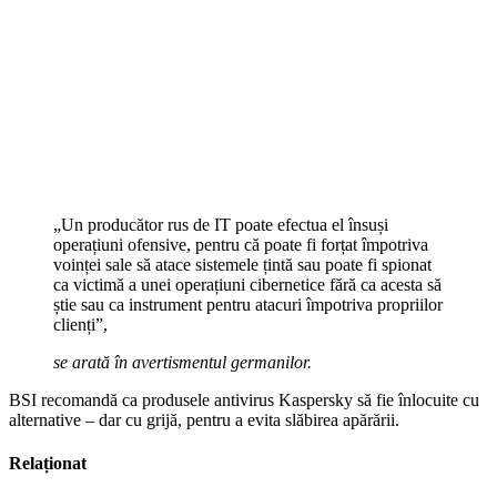
„Un producător rus de IT poate efectua el însuși
operațiuni ofensive, pentru că poate fi forțat împotriva
voinței sale să atace sistemele țintă sau poate fi spionat
ca victimă a unei operațiuni cibernetice fără ca acesta să
știe sau ca instrument pentru atacuri împotriva propriilor
clienți”,
se arată în avertismentul germanilor.
BSI recomandă ca produsele antivirus Kaspersky să fie înlocuite cu
alternative – dar cu grijă, pentru a evita slăbirea apărării.
Relaționat