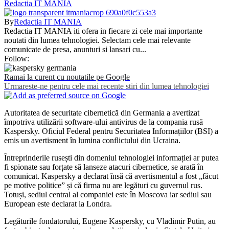
Redactia IT MANIA
By
Redactia IT MANIA
Redactia IT MANIA iti ofera in fiecare zi cele mai importante
noutati din lumea tehnologiei. Selectam cele mai relevante
comunicate de presa, anunturi si lansari cu...
Follow:
Ramai la curent cu noutatile pe Google
Urmareste-ne pentru cele mai recente stiri din lumea tehnologiei
Autoritatea de securitate cibernetică din Germania a avertizat
împotriva utilizării software-ului antivirus de la compania rusă
Kaspersky. Oficiul Federal pentru Securitatea Informațiilor (BSI) a
emis un avertisment în lumina conflictului din Ucraina.
Întreprinderile rusești din domeniul tehnologiei informației ar putea
fi spionate sau forțate să lanseze atacuri cibernetice, se arată în
comunicat. Kaspersky a declarat însă că avertismentul a fost „făcut
pe motive politice” și că firma nu are legături cu guvernul rus.
Totuși, sediul central al companiei este în Moscova iar sediul sau
European este declarat la Londra.
Legăturile fondatorului, Eugene Kaspersky, cu Vladimir Putin, au