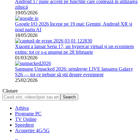
Android 17 pune accent pe funcțiile care contează în utilizarea
zilnică
19/05/2026
Google I/O 2026 începe pe 19 mai: Gemini, Android XR și
noul pariu AI
18/05/2026
Xiaomi a lansat Seria 17, un hypercar virtual și un ecosistem
extins: tot ce s-a anunțat pe 28 februarie
01/03/2026
Samsung Unpacked 2026: urmărește LIVE lansarea Galaxy
S26 — tot ce trebuie să știi despre eveniment
25/02/2026
Căutare
Arhiva
Programe PC
TV Online
Speedtest
Acoperire 4G/5G