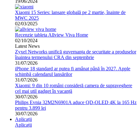
19/06/2024
Xiaomi 15 Series: lansare globală pe 2 martie, înainte de
MWC 2025
02/03/2025
Recenzie tableta Allview Viva Home
02/10/2024
Latest News
Zyxel Networks unifică guvernanța de securitate a produselor
înaintea termenului CRA din septembrie
31/07/2026
iPhone 18 standard ar putea fi amânat până în 2027. Apple
schimbă calendarul lansărilor
31/07/2026
Xiaomi: 9 din 10 români consideră camera de supraveghere
cel mai util gadget în vacanță
30/07/2026
Philips Evnia 32M2N6901A aduce QD-OLED 4K la 165 Hz
pentru 3.899 lei
30/07/2026
Aplicații
Aplicații