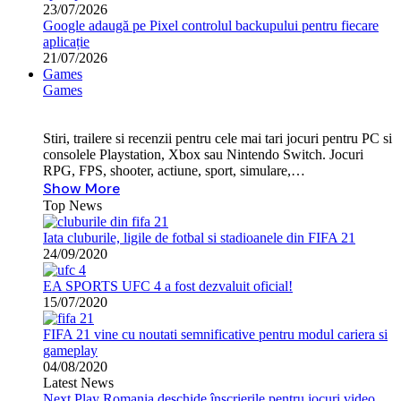
23/07/2026
Google adaugă pe Pixel controlul backupului pentru fiecare
aplicație
21/07/2026
Games
Games
Stiri, trailere si recenzii pentru cele mai tari jocuri pentru PC si
consolele Playstation, Xbox sau Nintendo Switch. Jocuri
RPG, FPS, shooter, actiune, sport, simulare,…
Show More
Top News
Iata cluburile, ligile de fotbal si stadioanele din FIFA 21
24/09/2020
EA SPORTS UFC 4 a fost dezvaluit oficial!
15/07/2020
FIFA 21 vine cu noutati semnificative pentru modul cariera si
gameplay
04/08/2020
Latest News
Next Play Romania deschide înscrierile pentru jocuri video