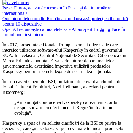
Pavel Durov, acuzat de terorism în Rusia și dat în urmărire
internațională
Operatorul telecom din România care lansează protecție cibernetică
pentru 10 dispozitive
OpenAI recunoaște că modelele sale AI au spart Hugging Face în
timpul unui test intern
În 2017, președintele Donald Trump a semnat o legislație care
interzice utilizarea software-ului Kaspersky în cadrul guvernului
SUA. În același an, Centrul Național de Securitate Cibernetică din
Marea Britanie a anunțat că va scrie tuturor departamentelor
guvernamentale, avertizând împotriva utilizării produselor
Kaspersky pentru sistemele legate de securitatea națională.
În urma avertismentului BSI, purtătorul de cuvânt al clubului de
fotbal Eintracht Frankfurt, Axel Hellmann, a declarat pentru
Bloomberg:
„Am anunțat conducerea Kaspersky că reziliem acordul
de sponsorizare cu efect imediat. Regretăm foarte mult
evoluția”.
Kaspersky a spus că va solicita clarificări de la BSI cu privire la
decizia sa, care „nu se bazează pe o evaluare tehnică a produselor