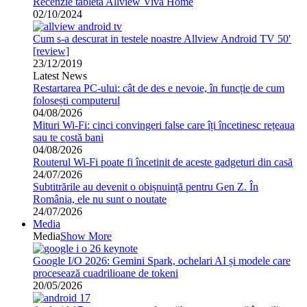
Recenzie tableta Allview Viva Home
02/10/2024
Cum s-a descurat in testele noastre Allview Android TV 50′
[review]
23/12/2019
Latest News
Restartarea PC-ului: cât de des e nevoie, în funcție de cum
folosești computerul
04/08/2026
Mituri Wi-Fi: cinci convingeri false care îți încetinesc rețeaua
sau te costă bani
04/08/2026
Routerul Wi-Fi poate fi încetinit de aceste gadgeturi din casă
24/07/2026
Subtitrările au devenit o obișnuință pentru Gen Z. În
România, ele nu sunt o noutate
24/07/2026
Media
Media
Show More
Google I/O 2026: Gemini Spark, ochelari AI și modele care
procesează cuadrilioane de tokeni
20/05/2026