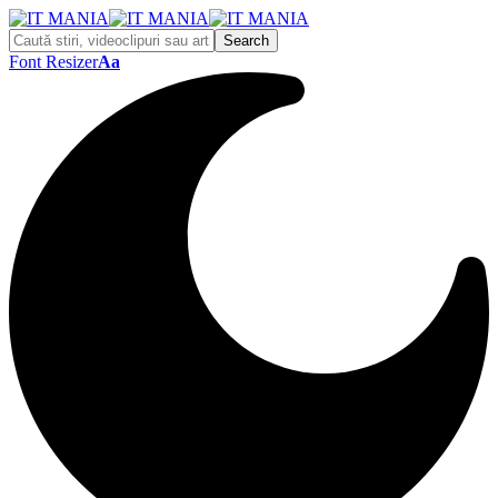
Font Resizer
Aa