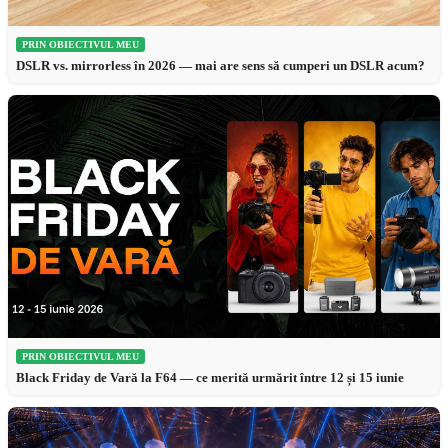
PRIN OBIECTIVUL MEU
DSLR vs. mirrorless în 2026 — mai are sens să cumperi un DSLR acum?
PRIN OBIECTIVUL MEU
Black Friday de Vară la F64 — ce merită urmărit între 12 și 15 iunie