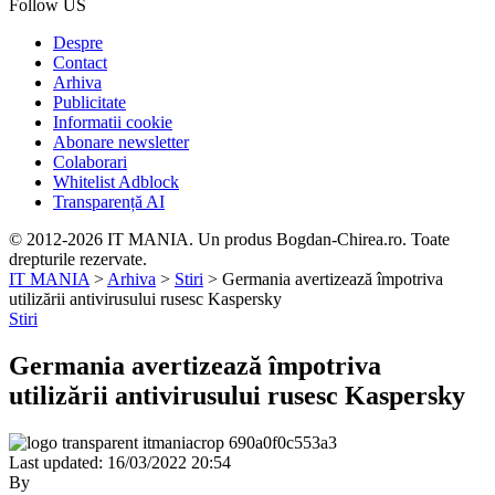
Follow US
Despre
Contact
Arhiva
Publicitate
Informatii cookie
Abonare newsletter
Colaborari
Whitelist Adblock
Transparență AI
© 2012-2026 IT MANIA. Un produs Bogdan-Chirea.ro. Toate
drepturile rezervate.
IT MANIA
>
Arhiva
>
Stiri
>
Germania avertizează împotriva
utilizării antivirusului rusesc Kaspersky
Stiri
Germania avertizează împotriva
utilizării antivirusului rusesc Kaspersky
Last updated: 16/03/2022 20:54
By