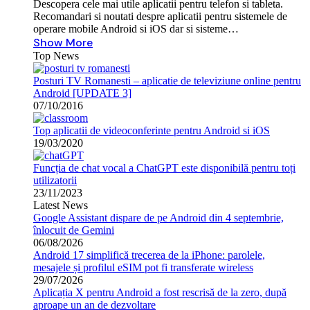
Descopera cele mai utile aplicatii pentru telefon si tableta.
Recomandari si noutati despre aplicatii pentru sistemele de
operare mobile Android si iOS dar si sisteme…
Show More
Top News
Posturi TV Romanesti – aplicatie de televiziune online pentru
Android [UPDATE 3]
07/10/2016
Top aplicatii de videoconferinte pentru Android si iOS
19/03/2020
Funcția de chat vocal a ChatGPT este disponibilă pentru toți
utilizatorii
23/11/2023
Latest News
Google Assistant dispare de pe Android din 4 septembrie,
înlocuit de Gemini
06/08/2026
Android 17 simplifică trecerea de la iPhone: parolele,
mesajele și profilul eSIM pot fi transferate wireless
29/07/2026
Aplicația X pentru Android a fost rescrisă de la zero, după
aproape un an de dezvoltare