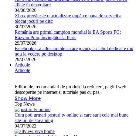
aflate în dezvoltare
04/08/2026
Xbox pregătește o actualizare după ce pana de servicii a
blocat jocuri pe disc
30/07/2026
România are primul campion mondial la EA Sports FC:
Răzvan Puiu, învingător la Paris
29/07/2026
Facebook și-a adus aminte că are jocuri, iar tabul dedicat e din
nou la vedere pe desktop
29/07/2026
Articole
Articole
Editoriale, recomandari de produse la reduceri, pagini web
descoperite pe internet si tutoriale pas cu pas.
Show More
Top News
Cum poti urmari posturi tv online si care sunt cele mai bune
site-uri de streaming
04/07/2022