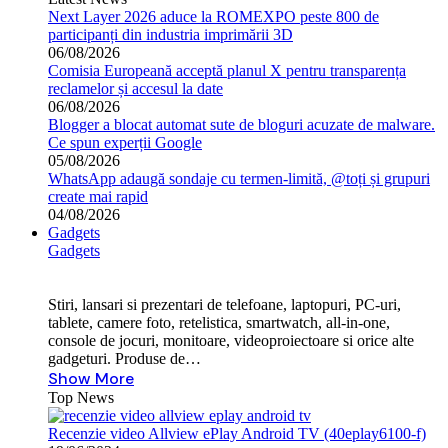
Next Layer 2026 aduce la ROMEXPO peste 800 de
participanți din industria imprimării 3D
06/08/2026
Comisia Europeană acceptă planul X pentru transparența
reclamelor și accesul la date
06/08/2026
Blogger a blocat automat sute de bloguri acuzate de malware.
Ce spun experții Google
05/08/2026
WhatsApp adaugă sondaje cu termen-limită, @toți și grupuri
create mai rapid
04/08/2026
Gadgets
Gadgets
Stiri, lansari si prezentari de telefoane, laptopuri, PC-uri,
tablete, camere foto, retelistica, smartwatch, all-in-one,
console de jocuri, monitoare, videoproiectoare si orice alte
gadgeturi. Produse de…
Show More
Top News
Recenzie video Allview ePlay Android TV (40eplay6100-f)