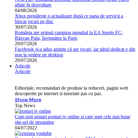
aflate în dezvoltare
04/08/2026
Xbox pregătește o actualizare după ce pana de servicii a
blocat jocuri pe disc
30/07/2026
România are primul campion mondial la EA Sports FC:
Răzvan Puiu, învingător la Paris
29/07/2026
Facebook și-a adus aminte că are jocuri, iar tabul dedicat e din
nou la vedere pe desktop
29/07/2026
Articole
Articole
Editoriale, recomandari de produse la reduceri, pagini web
descoperite pe internet si tutoriale pas cu pas.
Show More
Top News
Cum poti urmari posturi tv online si care sunt cele mai bune
site-uri de streaming
04/07/2022