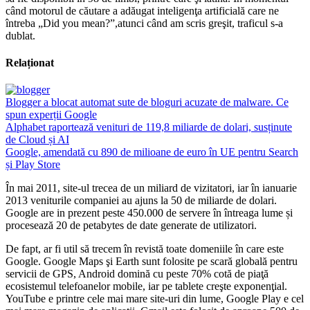
când motorul de căutare a adăugat inteligenţa artificială care ne
întreba „Did you mean?”,atunci când am scris greşit, traficul s-a
dublat.
Relaționat
Blogger a blocat automat sute de bloguri acuzate de malware. Ce
spun experții Google
Alphabet raportează venituri de 119,8 miliarde de dolari, susținute
de Cloud și AI
Google, amendată cu 890 de milioane de euro în UE pentru Search
și Play Store
În mai 2011, site-ul trecea de un miliard de vizitatori, iar în ianuarie
2013 veniturile companiei au ajuns la 50 de miliarde de dolari.
Google are in prezent peste 450.000 de servere în întreaga lume și
procesează 20 de petabytes de date generate de utilizatori.
De fapt, ar fi util să trecem în revistă toate domeniile în care este
Google. Google Maps şi Earth sunt folosite pe scară globală pentru
servicii de GPS, Android domină cu peste 70% cotă de piaţă
ecosistemul telefoanelor mobile, iar pe tablete creşte exponenţial.
YouTube e printre cele mai mare site-uri din lume, Google Play e cel