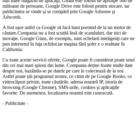
mai mare magazin de aplicaţii, Gmail este folosit de aproape 500 de
milioane de persoane, Google Drive este folosit pentru stocare, iar
publicitatea se vinde şi se cumpără prin Google Adsense şi
Adwords.
A fost uşor astfel ca Google să facă bani pornind de la un motor de
căutare.Compania nu a fost scutită însă de scandaluri, dar nici de
inovaţie. Google Glass, de exemplu, sunt ochelarii inteligenţi care ne
pun internetul în faţa ochilor,iar maşina fără şofer e o realitate în
California.
Cu toate aceste servicii oferite, Google poate fi considerat poate unul
din cei mai mari spioni din lume. Compania deține foarte multe date
despre noi, bazându-se pe datele pe care le colectează de la noi.
Astfel poate știi programul nostru, ce citim de pe Google Books, ce
videoclipuri privim, toate căutările, adresa noastră IP, istoria de
browsing (Google Chrome), SMS-urile, cookies şi aplicaţiile
favorite. De asemenea, localizarea noastră este cunoscută.
- Publicitate -