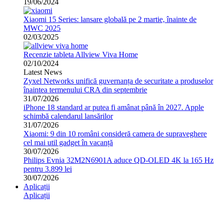
19/06/2024
Xiaomi 15 Series: lansare globală pe 2 martie, înainte de
MWC 2025
02/03/2025
Recenzie tableta Allview Viva Home
02/10/2024
Latest News
Zyxel Networks unifică guvernanța de securitate a produselor
înaintea termenului CRA din septembrie
31/07/2026
iPhone 18 standard ar putea fi amânat până în 2027. Apple
schimbă calendarul lansărilor
31/07/2026
Xiaomi: 9 din 10 români consideră camera de supraveghere
cel mai util gadget în vacanță
30/07/2026
Philips Evnia 32M2N6901A aduce QD-OLED 4K la 165 Hz
pentru 3.899 lei
30/07/2026
Aplicații
Aplicații