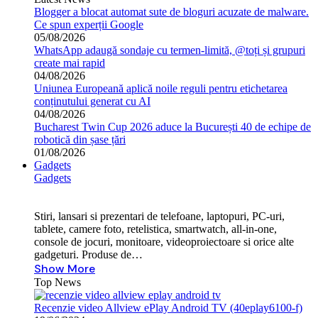
Blogger a blocat automat sute de bloguri acuzate de malware.
Ce spun experții Google
05/08/2026
WhatsApp adaugă sondaje cu termen-limită, @toți și grupuri
create mai rapid
04/08/2026
Uniunea Europeană aplică noile reguli pentru etichetarea
conținutului generat cu AI
04/08/2026
Bucharest Twin Cup 2026 aduce la București 40 de echipe de
robotică din șase țări
01/08/2026
Gadgets
Gadgets
Stiri, lansari si prezentari de telefoane, laptopuri, PC-uri,
tablete, camere foto, retelistica, smartwatch, all-in-one,
console de jocuri, monitoare, videoproiectoare si orice alte
gadgeturi. Produse de…
Show More
Top News
Recenzie video Allview ePlay Android TV (40eplay6100-f)