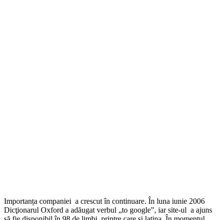
Importanța companiei a crescut în continuare. În luna iunie 2006
Dicţionarul Oxford a adăugat verbul „to google”, iar site-ul a ajuns
să fie disponibil în 98 de limbi, printre care şi latina. În momentul