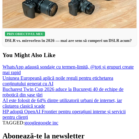
PRIN OBIECTIVUL MEU
DSLR vs. mirrorless în 2026 — mai are sens să cumperi un DSLR acum?
You Might Also Like
WhatsApp adaugă sondaje cu termen-limită, @toți și grupuri create
mai rapid
Uniunea Europeană aplică noile reguli pentru etichetarea
conținutului generat cu AI
Bucharest Twin Cup 2026 aduce la București 40 de echipe de
robotică din șase țări
AI este folosit de 64% dintre utilizatorii urbani de internet, iar
căutarea clasică scade
HP adoptă OpenAI Frontier pentru operațiuni interne și servicii
pentru clienți
TAGGED:
google
google inc
Abonează-te la newsletter