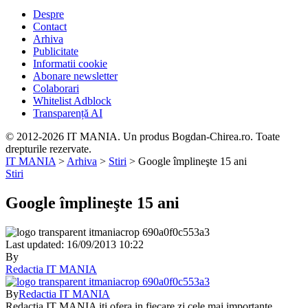
Despre
Contact
Arhiva
Publicitate
Informatii cookie
Abonare newsletter
Colaborari
Whitelist Adblock
Transparență AI
© 2012-2026 IT MANIA. Un produs Bogdan-Chirea.ro. Toate
drepturile rezervate.
IT MANIA
>
Arhiva
>
Stiri
>
Google împlineşte 15 ani
Stiri
Google împlineşte 15 ani
Last updated: 16/09/2013 10:22
By
Redactia IT MANIA
By
Redactia IT MANIA
Redactia IT MANIA iti ofera in fiecare zi cele mai importante