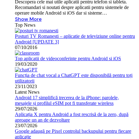
Descopera cele mai utile aplicatii pentru telefon si tableta.
Recomandari si noutati despre aplicatii pentru sistemele de
operare mobile Android si iOS dar si sisteme…
Show More
Top News
Posturi TV Romanesti – aplicatie de televiziune online pentru
Android [UPDATE 3]
07/10/2016
Top aplicatii de videoconferinte pentru Android si iOS
19/03/2020
Funcția de chat vocal a ChatGPT este disponibilă pentru toți
utilizatorii
23/11/2023
Latest News
Android 17 simplifică trecerea de la iPhone: parolele,
mesajele și profilul eSIM pot fi transferate wireless
29/07/2026
Aplicația X pentru Android a fost rescrisă de la zero, după
aproape un an de dezvoltare
23/07/2026
Google adaugă pe Pixel controlul backupului pentru fiecare
aplicație