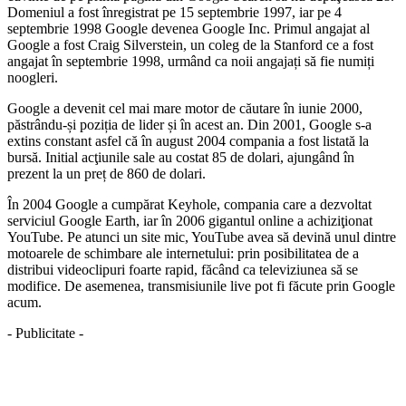
Domeniul a fost înregistrat pe 15 septembrie 1997, iar pe 4
septembrie 1998 Google devenea Google Inc. Primul angajat al
Google a fost Craig Silverstein, un coleg de la Stanford ce a fost
angajat în septembrie 1998, urmând ca noii angajați să fie numiți
noogleri.
Google a devenit cel mai mare motor de căutare în iunie 2000,
păstrându-și poziția de lider și în acest an. Din 2001, Google s-a
extins constant asfel că în august 2004 compania a fost listată la
bursă. Initial acţiunile sale au costat 85 de dolari, ajungând în
prezent la un preț de 860 de dolari.
În 2004 Google a cumpărat Keyhole, compania care a dezvoltat
serviciul Google Earth, iar în 2006 gigantul online a achiziţionat
YouTube. Pe atunci un site mic, YouTube avea să devină unul dintre
motoarele de schimbare ale internetului: prin posibilitatea de a
distribui videoclipuri foarte rapid, făcând ca televiziunea să se
modifice. De asemenea, transmisiunile live pot fi făcute prin Google
acum.
- Publicitate -