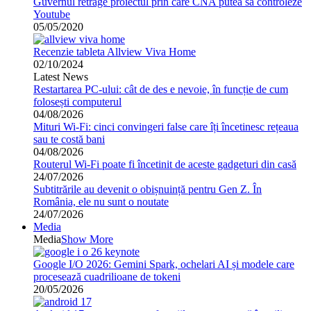
Guvernul retrage proiectul prin care CNA putea sa controleze
Youtube
05/05/2020
Recenzie tableta Allview Viva Home
02/10/2024
Latest News
Restartarea PC-ului: cât de des e nevoie, în funcție de cum
folosești computerul
04/08/2026
Mituri Wi-Fi: cinci convingeri false care îți încetinesc rețeaua
sau te costă bani
04/08/2026
Routerul Wi-Fi poate fi încetinit de aceste gadgeturi din casă
24/07/2026
Subtitrările au devenit o obișnuință pentru Gen Z. În
România, ele nu sunt o noutate
24/07/2026
Media
Media
Show More
Google I/O 2026: Gemini Spark, ochelari AI și modele care
procesează cuadrilioane de tokeni
20/05/2026