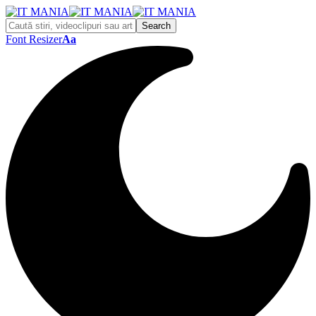
Font Resizer
Aa