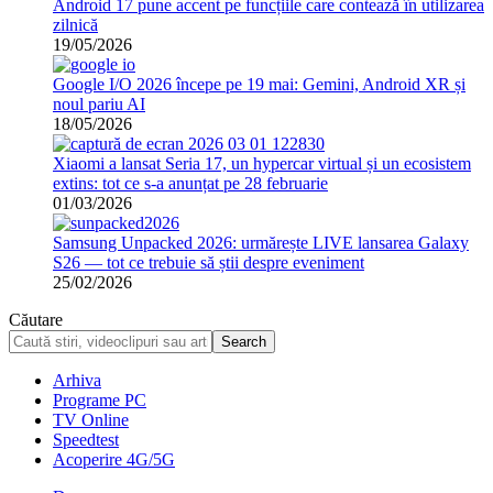
Android 17 pune accent pe funcțiile care contează în utilizarea
zilnică
19/05/2026
Google I/O 2026 începe pe 19 mai: Gemini, Android XR și
noul pariu AI
18/05/2026
Xiaomi a lansat Seria 17, un hypercar virtual și un ecosistem
extins: tot ce s-a anunțat pe 28 februarie
01/03/2026
Samsung Unpacked 2026: urmărește LIVE lansarea Galaxy
S26 — tot ce trebuie să știi despre eveniment
25/02/2026
Căutare
Arhiva
Programe PC
TV Online
Speedtest
Acoperire 4G/5G