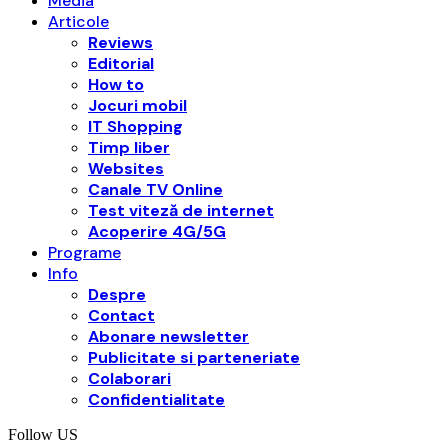
Media
Articole
Reviews
Editorial
How to
Jocuri mobil
IT Shopping
Timp liber
Websites
Canale TV Online
Test viteză de internet
Acoperire 4G/5G
Programe
Info
Despre
Contact
Abonare newsletter
Publicitate si parteneriate
Colaborari
Confidentialitate
Follow US