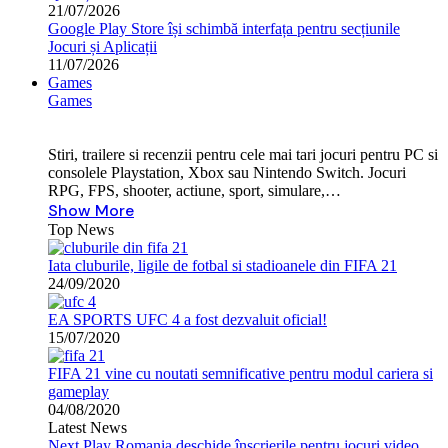
21/07/2026
Google Play Store își schimbă interfața pentru secțiunile
Jocuri și Aplicații
11/07/2026
Games
Games
Stiri, trailere si recenzii pentru cele mai tari jocuri pentru PC si
consolele Playstation, Xbox sau Nintendo Switch. Jocuri
RPG, FPS, shooter, actiune, sport, simulare,…
Show More
Top News
Iata cluburile, ligile de fotbal si stadioanele din FIFA 21
24/09/2020
EA SPORTS UFC 4 a fost dezvaluit oficial!
15/07/2020
FIFA 21 vine cu noutati semnificative pentru modul cariera si
gameplay
04/08/2020
Latest News
Next Play Romania deschide înscrierile pentru jocuri video