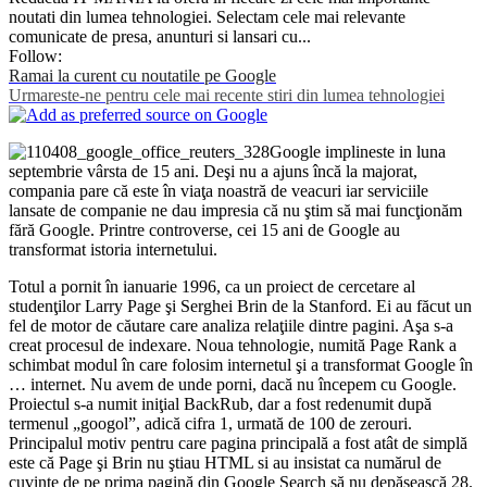
noutati din lumea tehnologiei. Selectam cele mai relevante
comunicate de presa, anunturi si lansari cu...
Follow:
Ramai la curent cu noutatile pe Google
Urmareste-ne pentru cele mai recente stiri din lumea tehnologiei
Google implineste in luna
septembrie vârsta de 15 ani. Deşi nu a ajuns încă la majorat,
compania pare că este în viaţa noastră de veacuri iar serviciile
lansate de companie ne dau impresia că nu ştim să mai funcţionăm
fără Google. Printre controverse, cei 15 ani de Google au
transformat istoria internetului.
Totul a pornit în ianuarie 1996, ca un proiect de cercetare al
studenţilor Larry Page şi Serghei Brin de la Stanford. Ei au făcut un
fel de motor de căutare care analiza relaţiile dintre pagini. Aşa s-a
creat procesul de indexare. Noua tehnologie, numită Page Rank a
schimbat modul în care folosim internetul şi a transformat Google în
… internet. Nu avem de unde porni, dacă nu începem cu Google.
Proiectul s-a numit iniţial BackRub, dar a fost redenumit după
termenul „googol”, adică cifra 1, urmată de 100 de zerouri.
Principalul motiv pentru care pagina principală a fost atât de simplă
este că Page şi Brin nu ştiau HTML si au insistat ca numărul de
cuvinte de pe prima pagină din Google Search să nu depăşească 28.