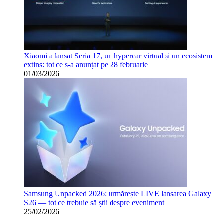
Xiaomi a lansat Seria 17, un hypercar virtual și un ecosistem
extins: tot ce s-a anunțat pe 28 februarie
01/03/2026
Samsung Unpacked 2026: urmărește LIVE lansarea Galaxy
S26 — tot ce trebuie să știi despre eveniment
25/02/2026