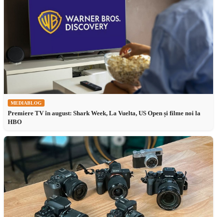
MEDIABLOG
Premiere TV în august: Shark Week, La Vuelta, US Open și filme noi la
HBO