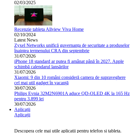
02/03/2025
Recenzie tableta Allview Viva Home
02/10/2024
Latest News
Zyxel Networks unifică guvernanța de securitate a produselor
înaintea termenului CRA din septembrie
31/07/2026
iPhone 18 standard ar putea fi amânat până în 2027. Apple
schimbă calendarul lansărilor
31/07/2026
Xiaomi: 9 din 10 români consideră camera de supraveghere
cel mai util gadget în vacanță
30/07/2026
Philips Evnia 32M2N6901A aduce QD-OLED 4K la 165 Hz
pentru 3.899 lei
30/07/2026
Aplicații
Aplicații
Descopera cele mai utile aplicatii pentru telefon si tableta.