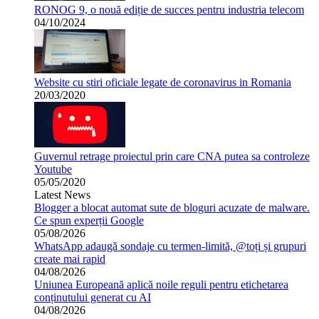
RONOG 9, o nouă ediție de succes pentru industria telecom
04/10/2024
Website cu stiri oficiale legate de coronavirus in Romania
20/03/2020
Guvernul retrage proiectul prin care CNA putea sa controleze
Youtube
05/05/2020
Latest News
Blogger a blocat automat sute de bloguri acuzate de malware.
Ce spun experții Google
05/08/2026
WhatsApp adaugă sondaje cu termen-limită, @toți și grupuri
create mai rapid
04/08/2026
Uniunea Europeană aplică noile reguli pentru etichetarea
conținutului generat cu AI
04/08/2026