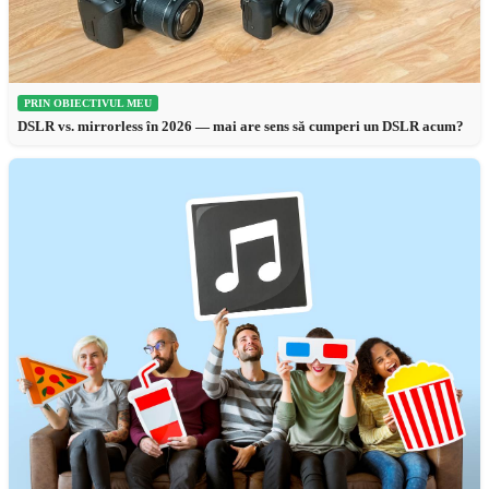
PRIN OBIECTIVUL MEU
DSLR vs. mirrorless în 2026 — mai are sens să cumperi un DSLR acum?