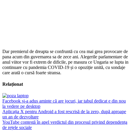
Dar premierul de dreapta se confruntă cu cea mai grea provocare de
pana acum din guvernarea sa de zece ani. Alegerile parlamentare de
anul viitor vor fi extrem de dificile, pe masura ce Ungaria se lupta in
continuare cu pandemia COVID-19 și o opoziție unită, cu sondaje
care arată o cursă foarte stransa.
Relaționat
Facebook și-a adus aminte că are jocuri, iar tabul dedicat e din nou
la vedere pe desktop
Aplicația X pentru Android a fost rescrisă de la zero, după aproape
un an de dezvoltare
YouTube contestă în apel verdictul din procesul privind dependența
de rețele sociale