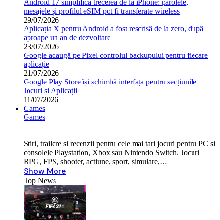
Android 17 simplifică trecerea de la iPhone: parolele,
mesajele și profilul eSIM pot fi transferate wireless
29/07/2026
Aplicația X pentru Android a fost rescrisă de la zero, după
aproape un an de dezvoltare
23/07/2026
Google adaugă pe Pixel controlul backupului pentru fiecare
aplicație
21/07/2026
Google Play Store își schimbă interfața pentru secțiunile
Jocuri și Aplicații
11/07/2026
Games
Games
Stiri, trailere si recenzii pentru cele mai tari jocuri pentru PC si
consolele Playstation, Xbox sau Nintendo Switch. Jocuri
RPG, FPS, shooter, actiune, sport, simulare,…
Show More
Top News