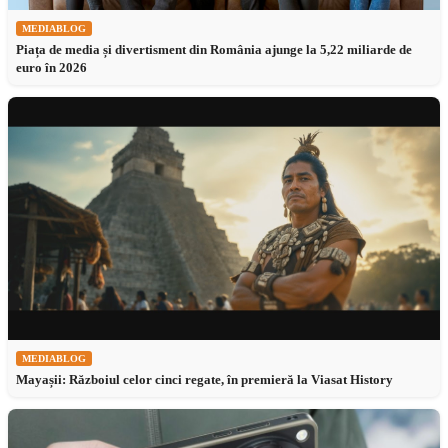
MEDIABLOG
Piața de media și divertisment din România ajunge la 5,22 miliarde de
euro în 2026
MEDIABLOG
Mayașii: Războiul celor cinci regate, în premieră la Viasat History