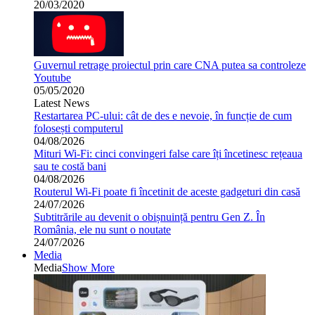
20/03/2020
Guvernul retrage proiectul prin care CNA putea sa controleze
Youtube
05/05/2020
Latest News
Restartarea PC-ului: cât de des e nevoie, în funcție de cum
folosești computerul
04/08/2026
Mituri Wi-Fi: cinci convingeri false care îți încetinesc rețeaua
sau te costă bani
04/08/2026
Routerul Wi-Fi poate fi încetinit de aceste gadgeturi din casă
24/07/2026
Subtitrările au devenit o obișnuință pentru Gen Z. În
România, ele nu sunt o noutate
24/07/2026
Media
Media
Show More