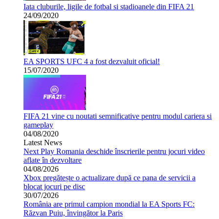
Iata cluburile, ligile de fotbal si stadioanele din FIFA 21
24/09/2020
EA SPORTS UFC 4 a fost dezvaluit oficial!
15/07/2020
FIFA 21 vine cu noutati semnificative pentru modul cariera si
gameplay
04/08/2020
Latest News
Next Play Romania deschide înscrierile pentru jocuri video
aflate în dezvoltare
04/08/2026
Xbox pregătește o actualizare după ce pana de servicii a
blocat jocuri pe disc
30/07/2026
România are primul campion mondial la EA Sports FC:
Răzvan Puiu, învingător la Paris