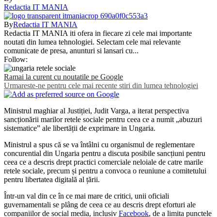
Redactia IT MANIA
By
Redactia IT MANIA
Redactia IT MANIA iti ofera in fiecare zi cele mai importante
noutati din lumea tehnologiei. Selectam cele mai relevante
comunicate de presa, anunturi si lansari cu...
Follow:
Ramai la curent cu noutatile pe Google
Urmareste-ne pentru cele mai recente stiri din lumea tehnologiei
Ministrul maghiar al Justiției, Judit Varga, a iterat perspectiva
sancționării marilor retele sociale pentru ceea ce a numit „abuzuri
sistematice” ale libertății de exprimare in Ungaria.
Ministrul a spus că se va întâlni cu organismul de reglementare
concurential din Ungaria pentru a discuta posibile sancțiuni pentru
ceea ce a descris drept practici comerciale neloiale de catre marile
retele sociale, precum și pentru a convoca o reuniune a comitetului
pentru libertatea digitală al țării.
Într-un val din ce în ce mai mare de critici, unii oficiali
guvernamentali se plâng de ceea ce au descris drept eforturi ale
companiilor de social media, inclusiv
Facebook
, de a limita punctele